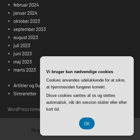
februar 2024
januar 2024
oktober 2023
september 2023
august 2023
juli 2023
juni 2023
maj 2023
marts 2023
Vi bruger kun nødvendige cookies
Cookies anvendes udelukkende for at sikre,
Artikler og Guides på lammekoelle.dk
at hjemmesiden fungerer korrekt.
Simreretter
Disse cookies sættes af os og slettes
automatisk, når din session slutter eller efter
WordPress tema: Harrison by ThemeZee.
kort tid.
OK
Registreringsnummer DK3740 7739