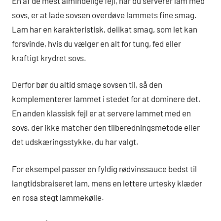
En af de mest almindelige fejl, når du serverer lam med
sovs, er at lade sovsen overdøve lammets fine smag.
Lam har en karakteristisk, delikat smag, som let kan
forsvinde, hvis du vælger en alt for tung, fed eller
kraftigt krydret sovs.
Derfor bør du altid smage sovsen til, så den
komplementerer lammet i stedet for at dominere det.
En anden klassisk fejl er at servere lammet med en
sovs, der ikke matcher den tilberedningsmetode eller
det udskæringsstykke, du har valgt.
For eksempel passer en fyldig rødvinssauce bedst til
langtidsbraiseret lam, mens en lettere urtesky klæder
en rosa stegt lammekølle.