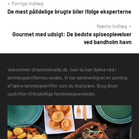
Indlægsnavigation
Forrige indlæg
De mest pålidelige brugte biler ifølge eksperterne
Næste indlæg
Gourmet med udsigt: De bedste spiseoplevelser
ved bandholm havn
Velkommen til lammekoelle.dk, hvor du kan dykke ned i
lammeopskrifternes verden. Vi har sammenlignet en samling
af lækre lammeopskrifter, som du skal prøve. Brug disse
opskrifter til forskellige familiebegivenheder.