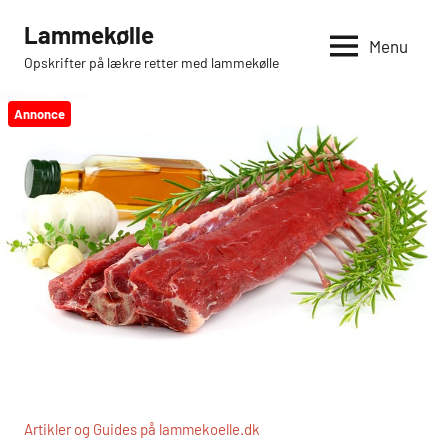
Videre
Lammekølle
til
Menu
Opskrifter på lækre retter med lammekølle
indhold
Annonce
Artikler og Guides på lammekoelle.dk