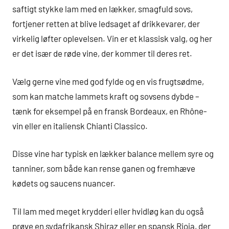
saftigt stykke lam med en lækker, smagfuld sovs,
fortjener retten at blive ledsaget af drikkevarer, der
virkelig løfter oplevelsen. Vin er et klassisk valg, og her
er det især de røde vine, der kommer til deres ret.
Vælg gerne vine med god fylde og en vis frugtsødme,
som kan matche lammets kraft og sovsens dybde –
tænk for eksempel på en fransk Bordeaux, en Rhône-
vin eller en italiensk Chianti Classico.
Disse vine har typisk en lækker balance mellem syre og
tanniner, som både kan rense ganen og fremhæve
kødets og saucens nuancer.
Til lam med meget krydderi eller hvidløg kan du også
prøve en sydafrikansk Shiraz eller en spansk Rioja, der